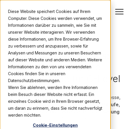
Diese Website speichert Cookies auf Ihrem
Computer. Diese Cookies werden verwendet, um
Informationen darüber zu sammeln, wie Sie mit
unserer Website interagieren. Wir verwenden
diese Informationen, um Ihre Browser-Erfahrung
HR STRATEGIE PAPER
zu verbessern und anzupassen, sowie für
HR im Systemchaos:
Analysen und Messungen zu unseren Besuchern
auf dieser Website und anderen Medien. Weitere
5 Anzeichen und
Informationen zu den von uns verwendeten
Cookies finden Sie in unseren
Lösungswege für C-Level
Datenschutzbestimmungen.
Wenn Sie ablehnen, werden Ihre Informationen
beim Besuch dieser Website nicht erfasst. Ein
Viele Unternehmen digitalisieren ihre HR-Prozesse,
einzelnes Cookie wird in Ihrem Browser gesetzt,
doch echte Effizienz bleibt aus.
Manuelle Abläufe,
um daran zu erinnern, dass Sie nicht nachverfolgt
isolierte Systeme und fehlende Automatisierung
werden möchten.
kosten wertvolle Zeit und Ressourcen.
Cookie-Einstellungen