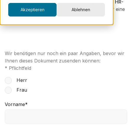
Dieses Paper zeigt die
häufigsten Engpässe in HR-
Prozessen
und liefert praxisnahe Lösungen für eine
Akzeptieren
Ablehnen
effiziente, zukunftssichere HR-Strategie
.
Wir benötigen nur noch ein paar Angaben, bevor wir
Ihnen dieses Dokument zusenden können:
* Pflichtfeld
Herr
Frau
Vorname
*