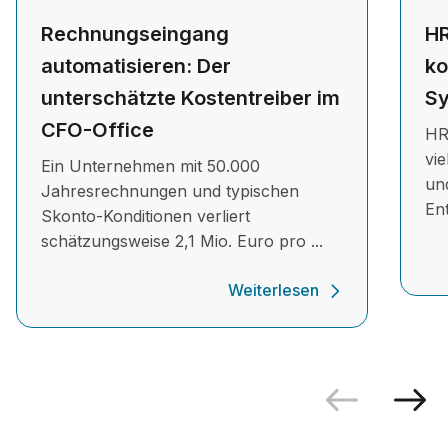
Rechnungseingang
HR
automatisieren: Der
ko
unterschätzte Kostentreiber im
Sy
CFO-Office
HR
vi
Ein Unternehmen mit 50.000
un
Jahresrechnungen und typischen
Ent
Skonto-Konditionen verliert
schätzungsweise 2,1 Mio. Euro pro ...
Weiterlesen