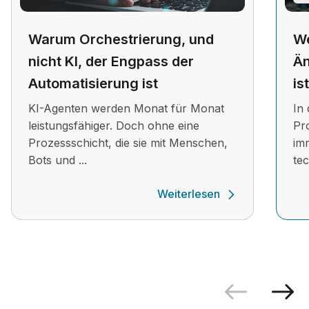
Warum Orchestrierung, und
We
nicht KI, der Engpass der
Än
Automatisierung ist
is
KI-Agenten werden Monat für Monat
In 
leistungsfähiger. Doch ohne eine
Pr
Prozessschicht, die sie mit Menschen,
im
Bots und ...
te
Weiterlesen