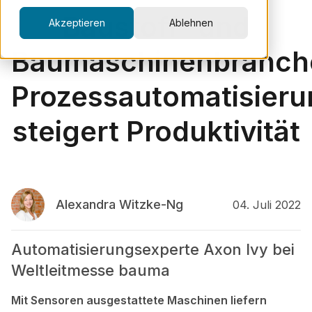
Baustoff- und
Akzeptieren
Ablehnen
Baumaschinenbranch
Prozessautomatisieru
steigert Produktivität
Alexandra Witzke-Ng
04. Juli 2022
Automatisierungsexperte Axon Ivy bei
Weltleitmesse bauma
Mit Sensoren ausgestattete Maschinen liefern