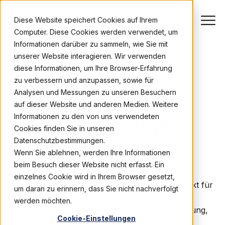
Diese Website speichert Cookies auf Ihrem
Computer. Diese Cookies werden verwendet, um
Informationen darüber zu sammeln, wie Sie mit
unserer Website interagieren. Wir verwenden
diese Informationen, um Ihre Browser-Erfahrung
ANWENDUNGSFALL
zu verbessern und anzupassen, sowie für
End-to-End
Analysen und Messungen zu unseren Besuchern
auf dieser Website und anderen Medien. Weitere
Informationen zu den von uns verwendeten
Entsorgungs-
Cookies finden Sie in unseren
Datenschutzbestimmungen.
Prozess
Wenn Sie ablehnen, werden Ihre Informationen
beim Besuch dieser Website nicht erfasst. Ein
einzelnes Cookie wird in Ihrem Browser gesetzt,
Die Axon Ivy Plattform ist Dreh- und Angelpunkt für
um daran zu erinnern, dass Sie nicht nachverfolgt
die Digitalisierung des kompletten
werden möchten.
Abfallentsorgungsprozesses. Von der Erzeugung,
Cookie-Einstellungen
über mehrere Transportdienste bis hin zur