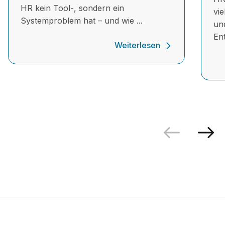
HR kein Tool-, sondern ein
vi
Systemproblem hat – und wie ...
un
Ent
Weiterlesen