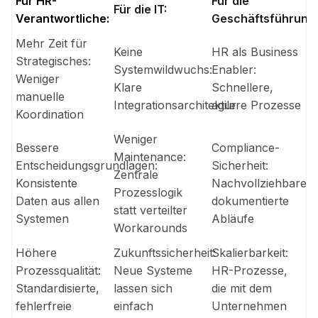
Für HR-
Für die
Für die IT:
Verantwortliche:
Geschäftsführung:
Mehr Zeit für
Keine
HR als Business
Strategisches:
Systemwildwuchs:
Enabler:
Weniger
Klare
Schnellere,
manuelle
Integrationsarchitektur
agilere Prozesse
Koordination
Weniger
Bessere
Compliance-
Maintenance:
Entscheidungsgrundlagen:
Sicherheit:
Zentrale
Konsistente
Nachvollziehbare,
Prozesslogik
Daten aus allen
dokumentierte
statt verteilter
Systemen
Abläufe
Workarounds
Höhere
Zukunftssicherheit:
Skalierbarkeit:
Prozessqualität:
Neue Systeme
HR-Prozesse,
Standardisierte,
lassen sich
die mit dem
fehlerfreie
einfach
Unternehmen