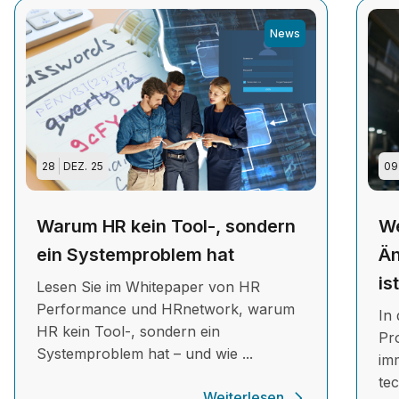
News
28
DEZ.
25
09
Warum HR kein Tool-, sondern
We
ein Systemproblem hat
Än
is
Lesen Sie im Whitepaper von HR
Performance und HRnetwork, warum
In 
HR kein Tool-, sondern ein
Pr
Systemproblem hat – und wie ...
im
te
Weiterlesen