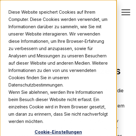
Diese Website speichert Cookies auf Ihrem
Computer. Diese Cookies werden verwendet, um
Informationen darüber zu sammeln, wie Sie mit
unserer Website interagieren. Wir verwenden
diese Informationen, um Ihre Browser-Erfahrung
AXON IVY ANWENDUNGSFALL
zu verbessern und anzupassen, sowie für
Automatisierter
Analysen und Messungen zu unseren Besuchern
auf dieser Website und anderen Medien. Weitere
Rückstellungs-Prozess
Informationen zu den von uns verwendeten
Cookies finden Sie in unseren
Datenschutzbestimmungen.
Während der Laufzeit eines Projektes erfolgt die
Wenn Sie ablehnen, werden Ihre Informationen
Abrechnung oft erst verzögert nach
beim Besuch dieser Website nicht erfasst. Ein
Leistungserbringung. Kosten müssen jedoch dem
einzelnes Cookie wird in Ihrem Browser gesetzt,
jeweiligen Projekt zugeordnet werden, um
um daran zu erinnern, dass Sie nicht nachverfolgt
Rückstellungen bilden zu können. Axon Ivy
werden möchten.
automatisiert den Rückstellungsprozess für
Cookie-Einstellungen