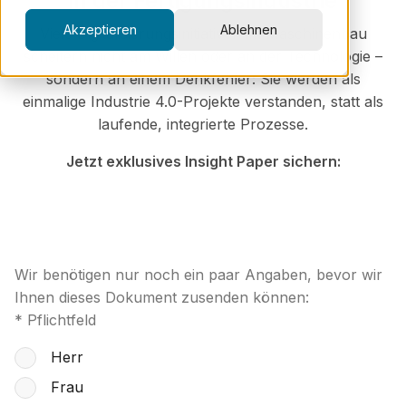
in der Fertigungsindustrie
Akzeptieren
Ablehnen
Viele Digitalisierungsinitiativen im Maschinenbau
scheitern nicht am Willen oder an der Technologie –
sondern an einem Denkfehler: Sie werden als
einmalige Industrie 4.0-Projekte verstanden, statt als
laufende, integrierte Prozesse.
Jetzt exklusives Insight Paper sichern:
Wir benötigen nur noch ein paar Angaben, bevor wir
Ihnen dieses Dokument zusenden können:
* Pflichtfeld
Herr
Frau