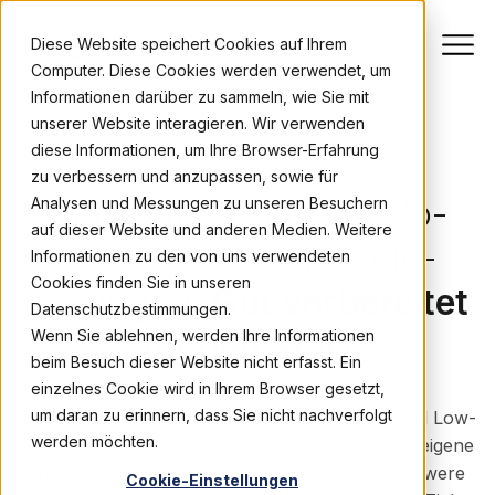
Diese Website speichert Cookies auf Ihrem
Computer. Diese Cookies werden verwendet, um
Informationen darüber zu sammeln, wie Sie mit
unserer Website interagieren. Wir verwenden
diese Informationen, um Ihre Browser-Erfahrung
WHITEPAPER
zu verbessern und anzupassen, sowie für
Automatisierung mit No-
Analysen und Messungen zu unseren Besuchern
auf dieser Website und anderen Medien. Weitere
Code- und Low-Code-
Informationen zu den von uns verwendeten
Cookies finden Sie in unseren
Lösungen:
Gut vorbereitet
Datenschutzbestimmungen.
für den Start
Wenn Sie ablehnen, werden Ihre Informationen
beim Besuch dieser Website nicht erfasst. Ein
einzelnes Cookie wird in Ihrem Browser gesetzt,
um daran zu erinnern, dass Sie nicht nachverfolgt
Entwicklungsplattformen (EP) mit No-Code- und Low-
werden möchten.
Code-Support ermöglichen es Endanwendern, eigene
Unternehmens-Apps für einfache bis mittelschwere
Cookie-Einstellungen