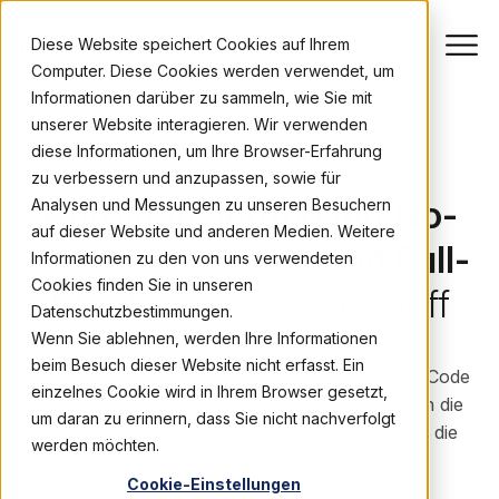
Diese Website speichert Cookies auf Ihrem
Computer. Diese Cookies werden verwendet, um
Informationen darüber zu sammeln, wie Sie mit
unserer Website interagieren. Wir verwenden
diese Informationen, um Ihre Browser-Erfahrung
WHITEPAPER
zu verbessern und anzupassen, sowie für
Automatisierung mit No-
Analysen und Messungen zu unseren Besuchern
auf dieser Website und anderen Medien. Weitere
Code, Low-Code und Full-
Informationen zu den von uns verwendeten
Cookies finden Sie in unseren
Stack:
Prozesse im Griff
Datenschutzbestimmungen.
Wenn Sie ablehnen, werden Ihre Informationen
beim Besuch dieser Website nicht erfasst. Ein
Nicht für jedes Projekt sind No-Code und Low-Code
einzelnes Cookie wird in Ihrem Browser gesetzt,
die beste Lösung. Eine Plattform, die zusätzlich die
um daran zu erinnern, dass Sie nicht nachverfolgt
Full-Stack-Automation unterstützt, ermöglicht die
werden möchten.
nahtlose Kombination und Integration der
Cookie-Einstellungen
verschiedenen Entwicklungsvarianten.