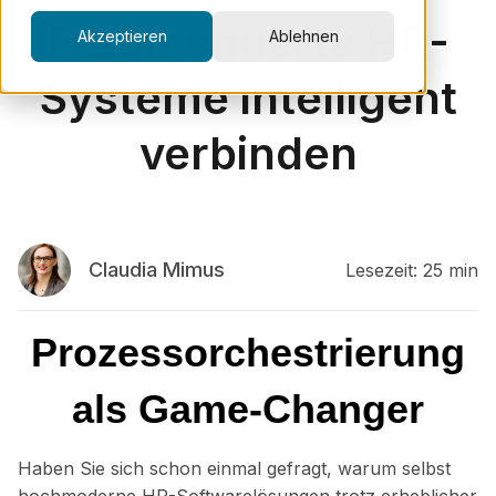
Fragmentierte HR-
Akzeptieren
Ablehnen
Systeme intelligent
verbinden
Claudia Mimus
Lesezeit: 25 min
Prozessorchestrierung
als Game-Changer
Haben Sie sich schon einmal gefragt, warum selbst