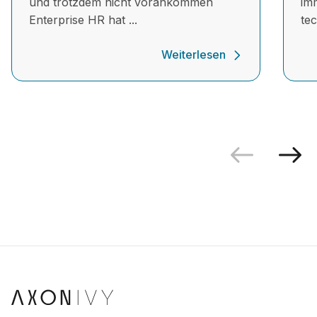
und trotzdem nicht vorankommen
im
Enterprise HR hat ...
te
Weiterlesen