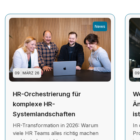
News
09
MÄRZ
26
09
HR-Orchestrierung für
We
komplexe HR-
Än
Systemlandschaften
is
HR-Transformation in 2026: Warum
In 
viele HR Teams alles richtig machen
Pr