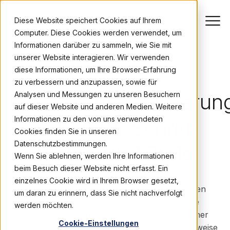
Diese Website speichert Cookies auf Ihrem
Computer. Diese Cookies werden verwendet, um
Informationen darüber zu sammeln, wie Sie mit
unserer Website interagieren. Wir verwenden
diese Informationen, um Ihre Browser-Erfahrung
WHITEPAPER
zu verbessern und anzupassen, sowie für
Prozessautomatisierun
Analysen und Messungen zu unseren Besuchern
auf dieser Website und anderen Medien. Weitere
Informationen zu den von uns verwendeten
Schritt für Schritt:
Cookies finden Sie in unseren
Datenschutzbestimmungen.
Vision und Ziele
Wenn Sie ablehnen, werden Ihre Informationen
beim Besuch dieser Website nicht erfasst. Ein
einzelnes Cookie wird in Ihrem Browser gesetzt,
Projekte zur Prozessautomatisierung beheben
um daran zu erinnern, dass Sie nicht nachverfolgt
langsame und ineffiziente Vorgängen sowie
werden möchten.
suboptimale interne Abläufe. Aber nur bei einer
Cookie-Einstellungen
ganzheitlichen und strategischen Herangehensweise