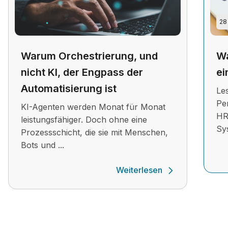
28
Warum Orchestrierung, und
Wa
nicht KI, der Engpass der
ei
Automatisierung ist
Le
Pe
KI-Agenten werden Monat für Monat
HR
leistungsfähiger. Doch ohne eine
Sy
Prozessschicht, die sie mit Menschen,
Bots und ...
Weiterlesen